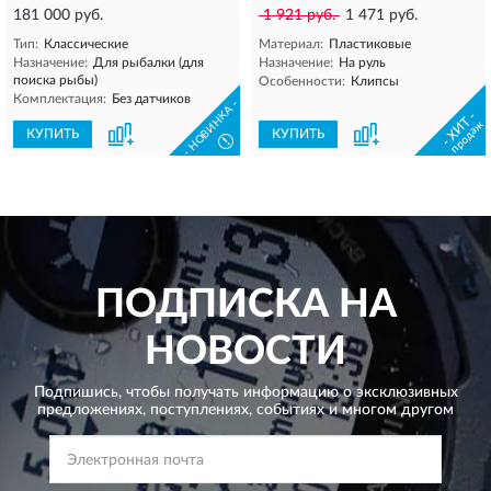
181 000 руб.
1 921 руб.
1 471 руб.
Тип:
Классические
Материал:
Пластиковые
Назначение:
Для рыбалки (для
Назначение:
На руль
поиска рыбы)
Особенности:
Клипсы
Комплектация:
Без датчиков
- НОВИНКА -
- ХИТ -
продаж
КУПИТЬ
КУПИТЬ
!
ПОДПИСКА НА
НОВОСТИ
Подпишись, чтобы получать информацию о эксклюзивных
предложениях,
поступлениях, событиях и многом другом