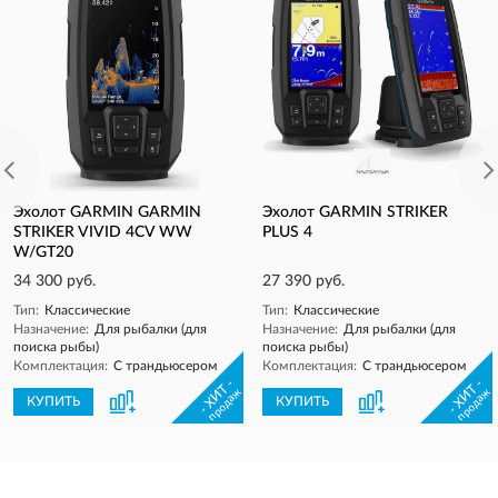
Эхолот GARMIN GARMIN
Эхолот GARMIN STRIKER
STRIKER VIVID 4CV WW
PLUS 4
W/GT20
34 300 руб.
27 390 руб.
Тип:
Классические
Тип:
Классические
Назначение:
Для рыбалки (для
Назначение:
Для рыбалки (для
поиска рыбы)
поиска рыбы)
Комплектация:
С трандьюсером
Комплектация:
С трандьюсером
- ХИТ -
- ХИТ -
продаж
продаж
КУПИТЬ
КУПИТЬ