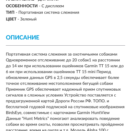
ОСОБЕННОСТИ
-
С дисплеем
ТИП
- Портативная система слежения
ЦВЕТ
- Зеленый
ОПИСАНИЕ
Портативная система слежения за охотничьими собаками
Одновременное отслеживание до 20 собак1 на расстоянии
до 14 км при использовании ошейников Garmin TT 15 или до
6 км при использовании ошейников TT 15 mini Период
обновления данных GPS в 2,5 секунды обеспечивает более
точное отслеживание местоположения бегущей собаки
Приемник GPS обеспечивает надежный прием спутниковых
сигналов в сложных условиях Устройство поставляется с
предзагруженной картой Дороги России РФ. ТОПО. и
бесплатной годовой подпиской на спутниковые изображения
BirdsEye, совместимые с карточками Garmin HuntView
Данные “Hunt Metrics” помогают анализировать поведение
собаки во время охоты, позволяя просматривать пройденное
расстояние, время на охоте и т.д. Модель Alpha 100 с