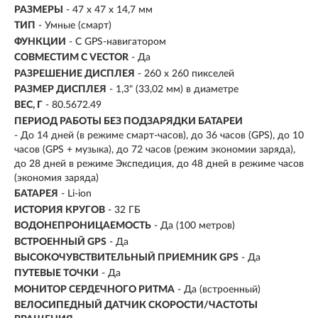
РАЗМЕРЫ
-
47 x 47 x 14,7 мм
ТИП
- Умные (смарт)
ФУНКЦИИ
- С GPS-навигатором
СОВМЕСТИМ С VECTOR
- Да
РАЗРЕШЕНИЕ ДИСПЛЕЯ
-
260 x 260 пикселей
РАЗМЕР ДИСПЛЕЯ
- 1,3" (33,02 мм) в диаметре
ВЕС, Г
-
80.5672.49
ПЕРИОД РАБОТЫ БЕЗ ПОДЗАРЯДКИ БАТАРЕИ
- До 14 дней (в режиме смарт-часов), до 36 часов (GPS), до 10
часов (GPS + музыка), до 72 часов (режим экономии заряда),
до 28 дней в режиме Экспедиция, до 48 дней в режиме часов
(экономия заряда)
БАТАРЕЯ
- Li-ion
ИСТОРИЯ КРУГОВ
- 32 ГБ
ВОДОНЕПРОНИЦАЕМОСТЬ
- Да (100 метров)
ВСТРОЕННЫЙ GPS
- Да
ВЫСОКОЧУВСТВИТЕЛЬНЫЙ ПРИЕМНИК GPS
- Да
ПУТЕВЫЕ ТОЧКИ
- Да
МОНИТОР СЕРДЕЧНОГО РИТМА
- Да (встроенный)
ВЕЛОСИПЕДНЫЙ ДАТЧИК СКОРОСТИ/ЧАСТОТЫ