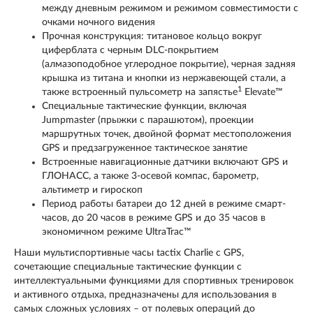
между дневным режимом и режимом совместимости с
очками ночного видения
Прочная конструкция: титановое кольцо вокруг
циферблата с черным DLC-покрытием
(алмазоподобное углеродное покрытие), черная задняя
крышка из титана и кнопки из нержавеющей стали, а
1
также встроенный пульсометр на запястье
Elevate™
Специальные тактические функции, включая
Jumpmaster (прыжки с парашютом), проекции
маршрутных точек, двойной формат местоположения
GPS и предзагруженное тактическое занятие
Встроенные навигационные датчики включают GPS и
ГЛОНАСС, а также 3-осевой компас, барометр,
альтиметр и гироскоп
Период работы батареи до 12 дней в режиме смарт-
часов, до 20 часов в режиме GPS и до 35 часов в
экономичном режиме UltraTrac™
Наши мультиспортивные часы tactix Charlie с GPS,
сочетающие специальные тактические функции с
интеллектуальными функциями для спортивных тренировок
и активного отдыха, предназначены для использования в
самых сложных условиях – от полевых операций до