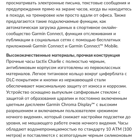
просматривать электронные письма, текстовые сообщения и
предупреждения прямо на экране часов, когда вы находитесь
в походе, на тренировке или просто вдали от офиса. Также
предлагаются такие подключаемые функции, как
автоматическая загрузка данных в спортивное онлайн-
сообщество Garmin Connect, функция отслеживания и
публикации в социальных сетях с помощью бесплатных
приложений Garmin Connect и Garmin Connect™ Mobile.
Высококачественные материалы, прочная конструкция
Прочные часы tactix Charlie с полностью черным,
антибликовым корпусом изготовлены из первоклассных
материалов. Легкое титановое кольцо вокруг циферблата с
DLC-покрытием и кнопки из нержавеющей стали
обеспечивают максимальную защиту от износа и коррозии.
Устройство оснащено выпуклым сапфировым стеклом с
защитой от образования царапин и постоянно включенным
цветным дисплеем Garmin Chroma Display™ с высоким
разрешением и включаемым пользователем «режимом
ночного видения», который снижает настройки подсветки до
уровня, не мешающего работе очков ночного видения. Часы
обладают водонепроницаемостью по стандарту 10 ATM (100
метров) и поставляются с всепогодным черным силиконовым