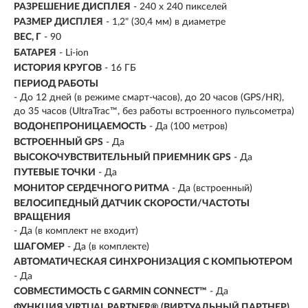
РАЗРЕШЕНИЕ ДИСПЛЕЯ
-
240 x 240 пикселей
РАЗМЕР ДИСПЛЕЯ
- 1,2" (30,4 мм) в диаметре
ВЕС, Г
-
90
БАТАРЕЯ
- Li-ion
ИСТОРИЯ КРУГОВ
- 16 ГБ
ПЕРИОД РАБОТЫ
- До 12 дней (в режиме смарт-часов), до 20 часов (GPS/HR),
до 35 часов (UltraTrac™, без работы встроенного пульсометра)
ВОДОНЕПРОНИЦАЕМОСТЬ
- Да (100 метров)
ВСТРОЕННЫЙ GPS
- Да
ВЫСОКОЧУВСТВИТЕЛЬНЫЙ ПРИЕМНИК GPS
- Да
ПУТЕВЫЕ ТОЧКИ
- Да
МОНИТОР СЕРДЕЧНОГО РИТМА
- Да (встроенный)
ВЕЛОСИПЕДНЫЙ ДАТЧИК СКОРОСТИ/ЧАСТОТЫ
ВРАЩЕНИЯ
- Да (в комплект не входит)
ШАГОМЕР
- Да (в комплекте)
АВТОМАТИЧЕСКАЯ СИНХРОНИЗАЦИЯ С КОМПЬЮТЕРОМ
- Да
СОВМЕСТИМОСТЬ С GARMIN CONNECT™
- Да
ФУНКЦИЯ VIRTUAL PARTNER® (ВИРТУАЛЬНЫЙ ПАРТНЕР)