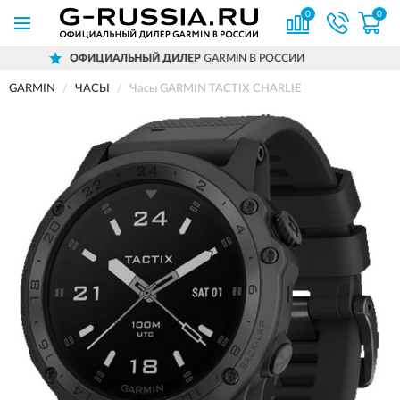
0
0
ЛЕР
GARMIN В РОССИИ
ДОСТАВИМ
ПО В
GARMIN
ЧАСЫ
Часы GARMIN TACTIX CHARLIE