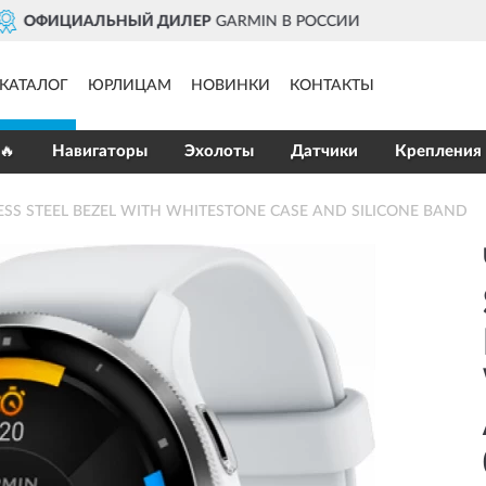
ДОСТАВИМ
ПО ВСЕЙ РОССИИ
КАТАЛОГ
ЮРЛИЦАМ
НОВИНКИ
КОНТАКТЫ
🔥
Навигаторы
Эхолоты
Датчики
Крепления
LESS STEEL BEZEL WITH WHITESTONE CASE AND SILICONE BAND