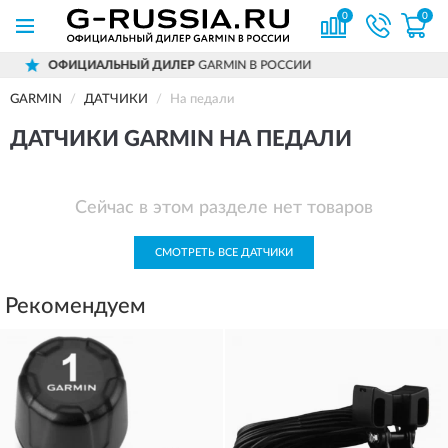
0
0
ИЦИАЛЬНЫЙ ДИЛЕР
GARMIN В РОССИИ
GARMIN
ДАТЧИКИ
На педали
ДАТЧИКИ GARMIN НА ПЕДАЛИ
Сейчас в этом разделе нет товаров
СМОТРЕТЬ ВСЕ ДАТЧИКИ
Рекомендуем