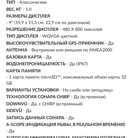
ТИП
-
Классические
ВЕС, КГ
- 1.0
РАЗМЕРЫ ДИСПЛЕЯ
- 9" (19,9 х 11,3 см; 22,9 см по диагонали)
РАЗРЕШЕНИЕ ДИСПЛЕЯ
- 480 X 800 пикселей
ТИП ДИСПЛЕЯ
- WQVGA цветной
ВЫСОКОЧУВСТВИТЕЛЬНЫЙ GPS-ПРИЕМНИК
- Да
АНТЕННА
- Внутренняя или внешняя по NMEA2000
БАЗОВАЯ КАРТА
- Да
ВОДОНЕПРОНИЦАЕМОСТЬ
- Да (IPX7)
КАРТА ПАМЯТИ
- 1 карта памяти microSD™; максимальный объем карты 32
GB
ВАРИАНТЫ УСТАНОВКИ
- На скобе или заподлицо
ТЕХНОЛОГИЯ СОНАРА CHIRP
- Да (встроенная)
DOWNVÜ
- Да, с CHIRP (встроенный)
SIDEVÜ
- Да
ЗАПИСЬ ДАННЫХ СОНАРА
- Да
A-SCOPE (ИНДИКАЦИЯ РЫБЫ, В РЕАЛЬНОМ ВРЕМЕНИ)
- Да
AUTOGAIN МИНИМУМ ШУМА, МАКСИМУМ ПОЛЕЗНЫХ