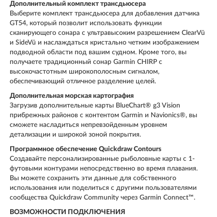
Дополнительный комплект трансдьюсера
Выберите комплект трансдьюсера для добавления датчика
GT54, который позволит использовать функции
сканирующего сонара с ультравысоким разрешением ClearVü
и SideVü и наслаждаться кристально четким изображением
подводной области под вашим судном. Кроме того, вы
получаете традиционный сонар Garmin CHIRP с
высокочастотным широкополосным сигналом,
обеспечивающий отличное разделение целей.
Дополнительная морская картография
Загрузив дополнительные карты BlueChart® g3 Vision
прибрежных районов с контентом Garmin и Navionics®, вы
сможете насладиться непревзойденным уровнем
детализации и широкой зоной покрытия.
Программное обеспечение Quickdraw Contours
Создавайте персонализированные рыболовные карты с 1-
футовыми контурами непосредственно во время плавания.
Вы можете сохранить эти данные для собственного
использования или поделиться с другими пользователями
сообщества Quickdraw Community через Garmin Connect™.
ВОЗМОЖНОСТИ ПОДКЛЮЧЕНИЯ