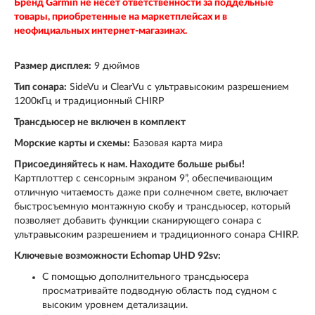
Бренд
Garmin
не несет ответственности за поддельные
товары, приобретенные на маркетплейсах и в
неофициальных интернет-магазинах.
Размер дисплея:
9 дюймов
Тип сонара:
SideVu и ClearVu с ультравысоким разрешением
1200кГц и традиционный CHIRP
Трансдьюсер не включен в комплект
Морские карты и схемы:
Базовая карта мира
Присоединяйтесь к нам. Находите больше рыбы!
Картплоттер с сенсорным экраном 9”, обеспечивающим
отличную читаемость даже при солнечном свете, включает
быстросъемную монтажную скобу и трансдьюсер, который
позволяет добавить функции сканирующего сонара с
ультравысоким разрешением и традиционного сонара CHIRP.
Ключевые возможности Echomap UHD 92sv:
С помощью дополнительного трансдьюсера
просматривайте подводную область под судном с
высоким уровнем детализации.