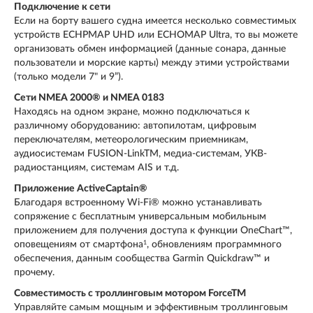
Подключение к сети
Если на борту вашего судна имеется несколько совместимых
устройств ECHPMAP UHD или ECHOMAP Ultra, то вы можете
организовать обмен информацией (данные сонара, данные
пользователи и морские карты) между этими устройствами
(только модели 7" и 9”).
Сети NMEA 2000® и NMEA 0183
Находясь на одном экране, можно подключаться к
различному оборудованию: автопилотам, цифровым
переключателям, метеорологическим приемникам,
аудиосистемам FUSION-LinkTM, медиа-системам, УКВ-
радиостанциям, системам AIS и т.д.
Приложение ActiveCaptain®
Благодаря встроенному Wi-Fi® можно устанавливать
сопряжение с бесплатным универсальным мобильным
приложением для получения доступа к функции OneChart™,
1
оповещениям от смартфона
, обновлениям программного
обеспечения, данным сообщества Garmin Quickdraw™ и
прочему.
Совместимость с троллинговым мотором ForceTM
Управляйте самым мощным и эффективным троллинговым