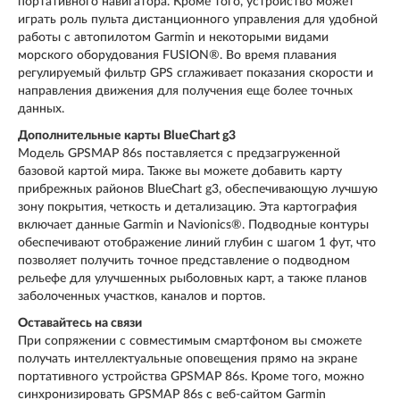
портативного навигатора. Кроме того, устройство может
играть роль пульта дистанционного управления для удобной
работы с автопилотом Garmin и некоторыми видами
морского оборудования FUSION®. Во время плавания
регулируемый фильтр GPS сглаживает показания скорости и
направления движения для получения еще более точных
данных.
Дополнительные карты BlueChart g3
Модель GPSMAP 86s поставляется с предзагруженной
базовой картой мира. Также вы можете добавить карту
прибрежных районов BlueChart g3, обеспечивающую лучшую
зону покрытия, четкость и детализацию. Эта картография
включает данные Garmin и Navionics®. Подводные контуры
обеспечивают отображение линий глубин с шагом 1 фут, что
позволяет получить точное представление о подводном
рельефе для улучшенных рыболовных карт, а также планов
заболоченных участков, каналов и портов.
Оставайтесь на связи
При сопряжении с совместимым смартфоном вы сможете
получать интеллектуальные оповещения прямо на экране
портативного устройства GPSMAP 86s. Кроме того, можно
синхронизировать GPSMAP 86s с веб-сайтом Garmin