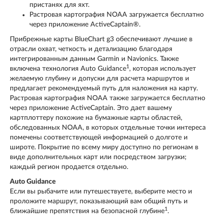
пристанях для яхт.
Растровая картография NOAA загружается бесплатно
через приложение ActiveCaptain®.
Прибрежные карты BlueChart g3 обеспечивают лучшие в
отрасли охват, четкость и детализацию благодаря
интегрированным данным Garmin и Navionics. Также
1
включена технология Auto Guidance
, которая использует
желаемую глубину и допуски для расчета маршрутов и
предлагает рекомендуемый путь для наложения на карту.
Растровая картография NOAA также загружается бесплатно
через приложение ActiveCaptain. Это дает вашему
картплоттеру похожие на бумажные карты областей,
обследованных NOAA, в которых отдельные точки интереса
помечены соответствующей информацией о долготе и
широте. Покрытие по всему миру доступно по регионам в
виде дополнительных карт или посредством загрузки;
каждый регион продается отдельно.
Auto Guidance
Если вы рыбачите или путешествуете, выберите место и
проложите маршрут, показывающий вам общий путь и
1
ближайшие препятствия на безопасной глубине
.