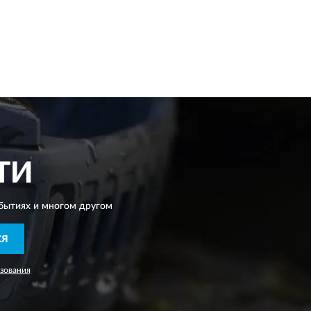
ТИ
бытиях и многом другом
СЯ
зования