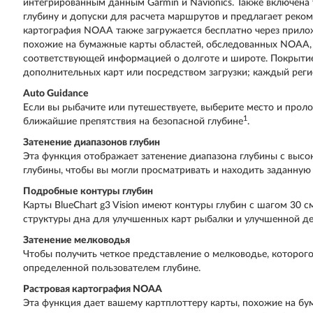
интегрированным данным Garmin и Navionics. Также включена 
глубину и допуски для расчета маршрутов и предлагает реком
картография NOAA также загружается бесплатно через прилож
похожие на бумажные карты областей, обследованных NOAA, 
соответствующей информацией о долготе и широте. Покрытие
дополнительных карт или посредством загрузки; каждый реги
Auto Guidance
Если вы рыбачите или путешествуете, выберите место и про
1
ближайшие препятствия на безопасной глубине
.
Затенение диапазонов глубин
Эта функция отображает затенение диапазона глубины с высо
глубины, чтобы вы могли просматривать и находить заданную
Подробные контуры глубин
Карты BlueChart g3 Vision имеют контуры глубин с шагом 30 
структуры дна для улучшенных карт рыбалки и улучшенной дет
Затенение мелководья
Чтобы получить четкое представление о мелководье, которого 
определенной пользователем глубине.
Растровая картография NOAA
Эта функция дает вашему картплоттеру карты, похожие на бу