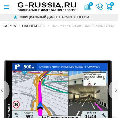
0
0
ИЛЕР
GARMIN В РОССИИ
ДОСТАВИМ
ПО 
GARMIN
НАВИГАТОРЫ
Навигатор GARMIN DRIVESMART 61 RUS