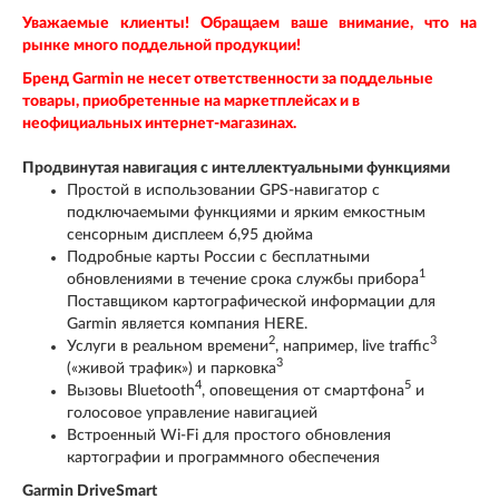
Уважаемые клиенты! Обращаем ваше внимание, что на
рынке много поддельной продукции!
Бренд
Garmin
не несет ответственности за поддельные
товары, приобретенные на маркетплейсах и в
неофициальных интернет-магазинах.
Продвинутая навигация с интеллектуальными функциями
Простой в использовании GPS-навигатор с
подключаемыми функциями и ярким емкостным
сенсорным дисплеем 6,95 дюйма
Подробные карты России с бесплатными
1
обновлениями в течение срока службы прибора
Поставщиком картографической информации для
Garmin является компания HERE.
2
3
Услуги в реальном времени
, например, live traffic
3
(«живой трафик») и парковка
4
5
Вызовы Bluetooth
, оповещения от смартфона
и
голосовое управление навигацией
Встроенный Wi-Fi для простого обновления
картографии и программного обеспечения
Garmin DriveSmart