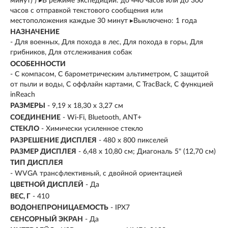
минут) ) ▸В режиме экспедиции: до 440 часов или до 300
часов с отправкой текстового сообщения или
местоположения каждые 30 минут ▸Выключено: 1 года
НАЗНАЧЕНИЕ
- Для военных, Для похода в лес, Для похода в горы, Для
грибников, Для отслеживания собак
ОСОБЕННОСТИ
- С компасом, С барометрическим альтиметром, С защитой
от пыли и воды, С оффлайн картами, С TracBack, С функцией
inReach
РАЗМЕРЫ
-
9,19 x 18,30 x 3,27 см
СОЕДИНЕНИЕ
- Wi-Fi, Bluetooth, ANT+
СТЕКЛО
- Химически усиленное стекло
РАЗРЕШЕНИЕ ДИСПЛЕЯ
-
480 x 800 пикселей
РАЗМЕР ДИСПЛЕЯ
-
6,48 x 10,80 см; Диагональ 5" (12,70 см)
ТИП ДИСПЛЕЯ
- WVGA трансфлективный, с двойной ориентацией
ЦВЕТНОЙ ДИСПЛЕЙ
- Да
ВЕС, Г
- 410
ВОДОНЕПРОНИЦАЕМОСТЬ
- IPX7
СЕНСОРНЫЙ ЭКРАН
- Да