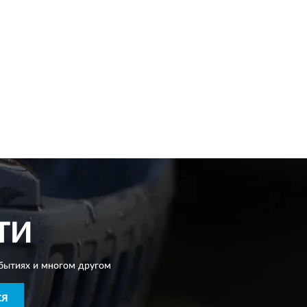
ТИ
бытиях и многом другом
СЯ