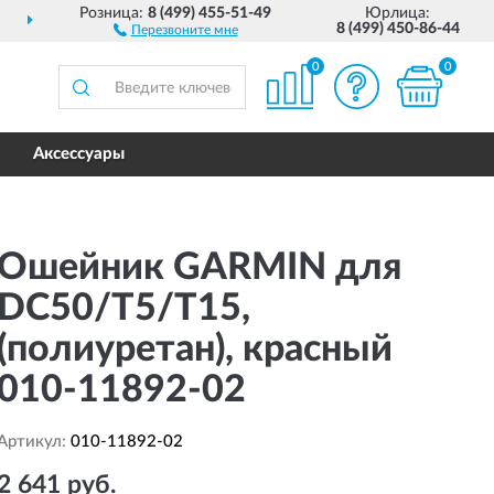
Розница:
8 (499) 455-51-49
Юрлица:
ДОСТАВИМ
ПО ВСЕЙ РОССИИ
8 (499) 450-86-44
Перезвоните мне
0
0
Аксессуары
Ошейник GARMIN для
DC50/T5/T15,
(полиуретан), красный
010-11892-02
Артикул:
010-11892-02
2 641 руб.