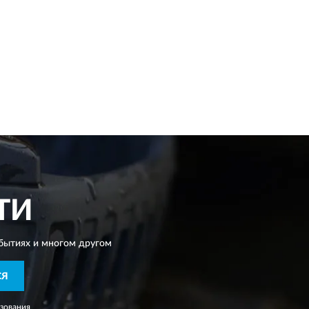
ТИ
бытиях и многом другом
СЯ
зования