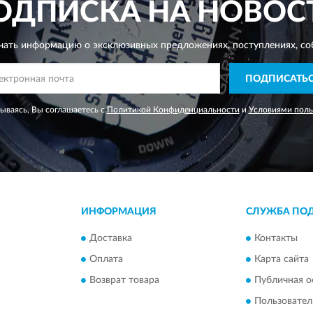
ОДПИСКА НА НОВОС
чать информацию о эксклюзивных предложениях,
поступлениях, со
ПОДПИСАТЬ
ываясь, Вы соглашаетесь с
Политикой Конфиденциальности
и
Условиями поль
ИНФОРМАЦИЯ
СЛУЖБА ПО
Доставка
Контакты
Оплата
Карта сайта
Возврат товара
Публичная о
Пользовател