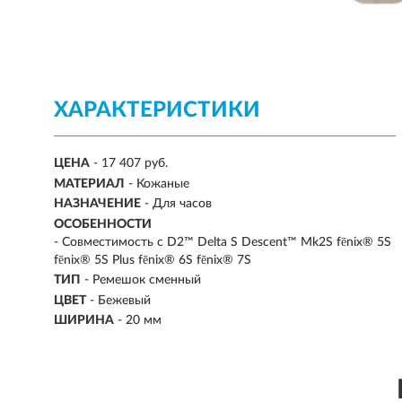
ХАРАКТЕРИСТИКИ
ЦЕНА
- 17 407 руб.
МАТЕРИАЛ
-
Кожаные
НАЗНАЧЕНИЕ
-
Для часов
ОСОБЕННОСТИ
- Совместимость с D2™ Delta S Descent™ Mk2S fēnix® 5S
fēnix® 5S Plus fēnix® 6S fēnix® 7S
ТИП
- Ремешок сменный
ЦВЕТ
- Бежевый
ШИРИНА
-
20 мм