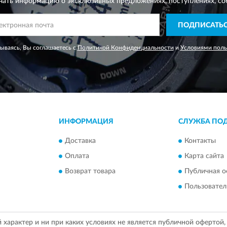
чать информацию о эксклюзивных предложениях,
поступлениях, со
ПОДПИСАТЬ
ываясь, Вы соглашаетесь с
Политикой Конфиденциальности
и
Условиями поль
ИНФОРМАЦИЯ
СЛУЖБА ПО
Доставка
Контакты
Оплата
Карта сайта
Возврат товара
Публичная о
Пользовател
арактер и ни при каких условиях не является публичной офертой