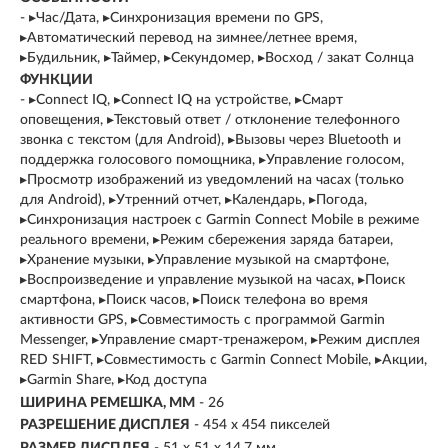
- ▸Час/Дата, ▸Синхронизация времени по GPS,
▸Автоматический перевод на зимнее/летнее время,
▸Будильник, ▸Таймер, ▸Секундомер, ▸Восход / закат Солнца
ФУНКЦИИ
- ▸Connect IQ, ▸Connect IQ на устройстве, ▸Смарт
оповещения, ▸Текстовый ответ / отклонение телефонного
звонка с текстом (для Android), ▸Вызовы через Bluetooth и
поддержка голосового помощника, ▸Управление голосом,
▸Просмотр изображений из уведомлений на часах (только
для Android), ▸Утренний отчет, ▸Календарь, ▸Погода,
▸Синхронизация настроек с Garmin Connect Mobile в режиме
реального времени, ▸Режим сбережения заряда батареи,
▸Хранение музыки, ▸Управление музыкой на смартфоне,
▸Воспроизведение и управление музыкой на часах, ▸Поиск
смартфона, ▸Поиск часов, ▸Поиск телефона во время
активности GPS, ▸Совместимость с программой Garmin
Messenger, ▸Управление смарт-тренажером, ▸Режим дисплея
RED SHIFT, ▸Совместимость с Garmin Connect Mobile, ▸Акции,
▸Garmin Share, ▸Код доступа
ШИРИНА РЕМЕШКА, ММ
- 26
РАЗРЕШЕНИЕ ДИСПЛЕЯ
-
454 x 454 пикселей
РАЗМЕР ДИСПЛЕЯ
- 51 x 51 x 14,7 мм